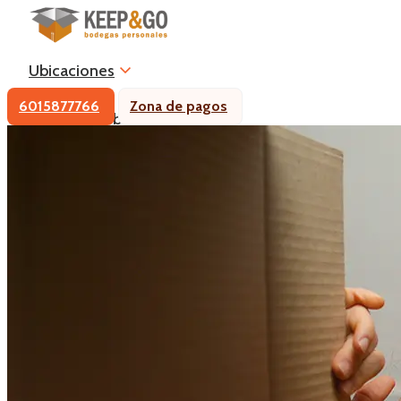
Ubicaciones
6015877766
Zona de pagos
Tamaño de bodegas
Trasteos y empaque
Blog
6015877766
Zona de pagos